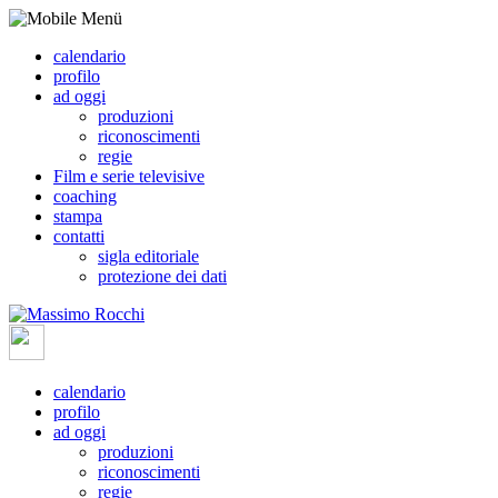
calendario
profilo
ad oggi
produzioni
riconoscimenti
regie
Film e serie televisive
coaching
stampa
contatti
sigla editoriale
protezione dei dati
calendario
profilo
ad oggi
produzioni
riconoscimenti
regie